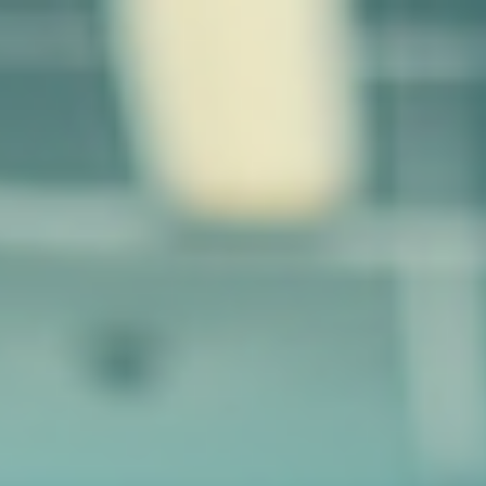
top of page
Psiquia
Solicitar cita