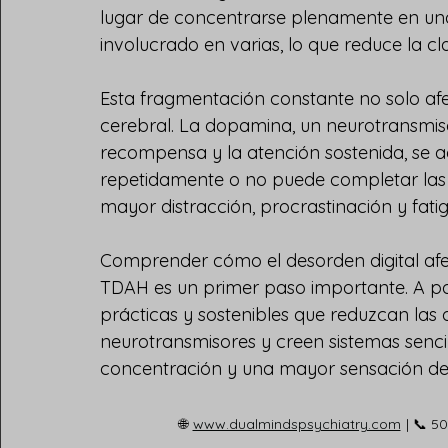
lugar de concentrarse plenamente en una 
involucrado en varias, lo que reduce la cla
Esta fragmentación constante no solo afe
cerebral. La dopamina, un neurotransmiso
recompensa y la atención sostenida, se 
repetidamente o no puede completar las 
mayor distracción, procrastinación y fati
Comprender cómo el desorden digital afe
TDAH es un primer paso importante. A parti
prácticas y sostenibles que reduzcan las di
neurotransmisores y creen sistemas sencil
concentración y una mayor sensación de 
🌐
www.dualmindspsychiatry.com
| 📞 5