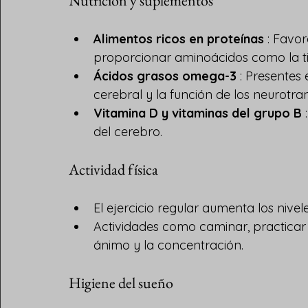
Nutrición y suplementos
Alimentos ricos en proteínas
 : Favo
proporcionar aminoácidos como la ti
Ácidos grasos omega-3
 : Presentes
cerebral y la función de los neurotra
Vitamina D y vitaminas del grupo B
 
del cerebro.
Actividad física
El ejercicio regular aumenta los nive
Actividades como caminar, practicar
ánimo y la concentración.
Higiene del sueño