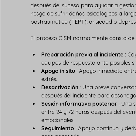
después del suceso para ayudar a gestionar
riesgo de sufrir daños psicológicos a larg
postraumático (TEPT), ansiedad o depres
El proceso CISM normalmente consta de v
Preparación previa al incidente
 : C
equipos de respuesta ante posibles si
Apoyo in situ
 : Apoyo inmediato entr
estrés.
Desactivación
 : Una breve conversac
después del incidente para desahogar
Sesión informativa posterior
 : Una 
entre 24 y 72 horas después del event
emocionales.
Seguimiento
 : Apoyo continuo y deri