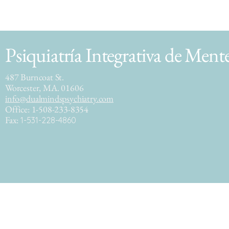
Psiquiatría Integrativa de Ment
487 Burncoat St.
Worcester, MA. 01606
info@dualmindspsychiatry.com
Office: 1-508-233-8354
Fax:
1-531-228-4860