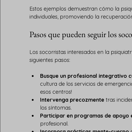
Estos ejemplos demuestran cómo la psiqui
individuales, promoviendo la recuperación 
Pasos que pueden seguir los socor
Los socorristas interesados en la psiquiat
siguientes pasos:
Busque un profesional integrativo c
cultura de los servicios de emergenci
esos centros!
Intervenga precozmente
 tras incid
los síntomas.
Participar en programas de apoyo 
profesional.
Incorpora prácticas mente-cuerpo
 