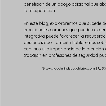
benefician de un apoyo adicional que ab
la recuperación.
En este blog, exploraremos qué sucede des
emocionales comunes que pueden experime
integrativa puede favorecer la recuperac
personalizado. También hablaremos sobre
continuo y la importancia de la atención 
trabajan en profesiones de seguridad púb
🌐
www.dualmindspsychiatry.com
| 📞 5