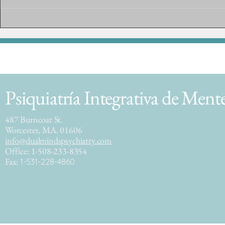
la vida: comprender el honor y la
priorizarte a 
sanación
importante
Psiquiatría Integrativa de Ment
487 Burncoat St.
Worcester, MA. 01606
info@dualmindspsychiatry.com
Office: 1-508-233-8354
Fax:
1-531-228-4860