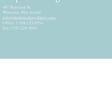
487 Burncoat St.
Worcester, MA. 01606
info@dualmindspsychiatry.com
Office: 1-508-233-8354
Fax:
1-531-228-4860