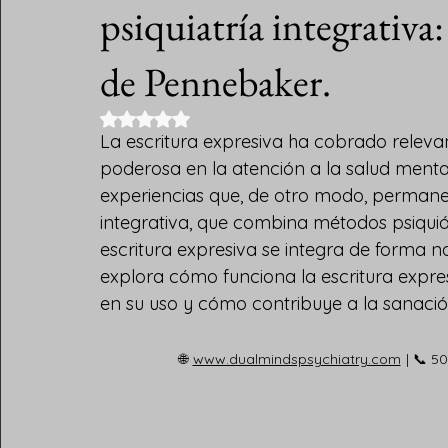
psiquiatría integrativa
de Pennebaker.
Obtuvo NaN de 5 estrellas.
La escritura expresiva ha cobrado releva
poderosa en la atención a la salud ment
experiencias que, de otro modo, permanece
integrativa, que combina métodos psiquiátr
escritura expresiva se integra de forma na
explora cómo funciona la escritura expre
en su uso y cómo contribuye a la sanación 
🌐
www.dualmindspsychiatry.com
| 📞 5