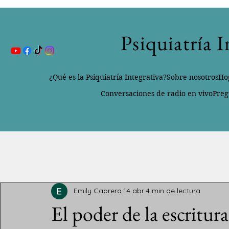
Psiquiatría 
¿Qué es la Psiquiatría Integrativa?
Sobre nosotros
Ho
Conversaciones de radio en vivo
Preg
All Posts
Emily Cabrera
14 abr
4 min de lectura
El poder de la escritura