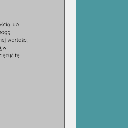
ścią lub 
mogą 
j wartości, 
ływ 
iężyć tę 