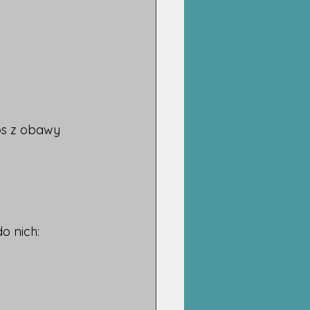
os z obawy 
o nich: