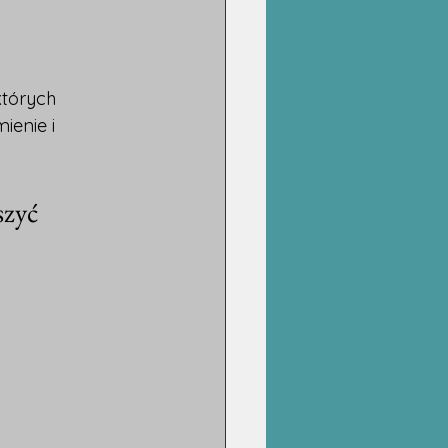
których 
enie i 
zyć 