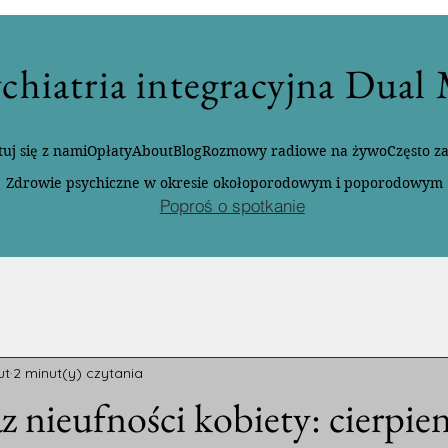
chiatria integracyjna Dual
uj się z nami
Opłaty
About
Blog
Rozmowy radiowe na żywo
Często z
Zdrowie psychiczne w okresie okołoporodowym i poporodowym
Poproś o spotkanie
ut
2 minut(y) czytania
z nieufności kobiety: cierpien