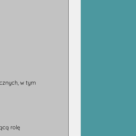
icznych, w tym 
ącą rolę 