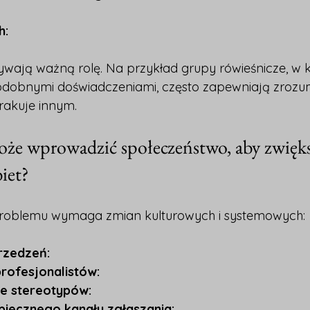
h:
ywają ważną rolę. Na przykład grupy rówieśnicze, w 
podobnymi doświadczeniami, często zapewniają zrozumi
rakuje innym.
oże wprowadzić społeczeństwo, aby zwięks
iet?
problemu wymaga zmian kulturowych i systemowych:
rzedzeń:
profesjonalistów:
e stereotypów:
piecznego kanału zgłaszania: