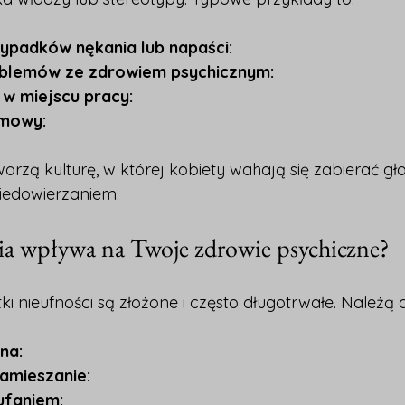
ypadków nękania lub napaści:
blemów ze zdrowiem psychicznym:
w miejscu pracy:
zmowy:
orzą kulturę, w której kobiety wahają się zabierać gł
niedowierzaniem.
nia wpływa na Twoje zdrowie psychiczne?
i nieufności są złożone i często długotrwałe. Należą d
na:
zamieszanie:
ufaniem: