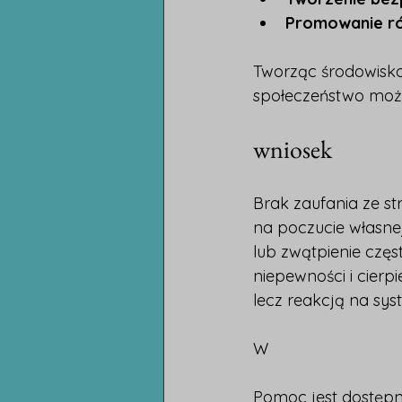
Promowanie rów
Tworząc środowisko, 
społeczeństwo może 
wniosek
Brak zaufania ze s
na poczucie własnej
lub zwątpienie częs
niepewności i cierpi
lecz reakcją na sys
W
Pomoc jest dostępna