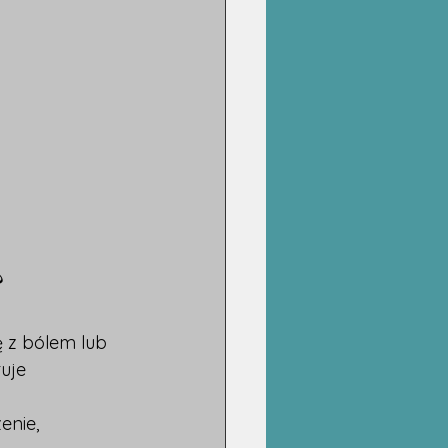
?
ię z bólem lub 
uje 
enie, 