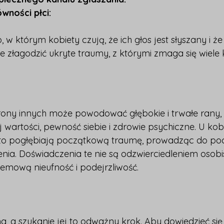
ności płci:
w którym kobiety czują, że ich głos jest słyszany i że 
złagodzić ukryte traumy, z którymi zmaga się wiele k
trony innych może powodować głębokie i trwałe rany,
 wartości, pewność siebie i zdrowie psychiczne. U kob
to pogłębiają początkową traumę, prowadząc do poczu
enia. Doświadczenia te nie są odzwierciedleniem osobis
temową nieufność i podejrzliwość.
, a szukanie jej to odważny krok. Aby dowiedzieć się 