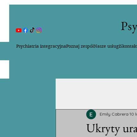
Psy
Psychiatria integracyjna
Poznaj zespół
Nasze usługi
Skontakt
All Posts
Emily Cabrera
10 l
Ukryty ura