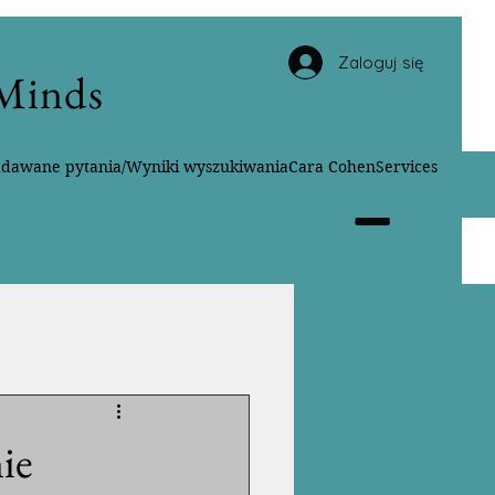
Zaloguj się
 Minds
adawane pytania/Wyniki wyszukiwania
Cara Cohen
Services
ie