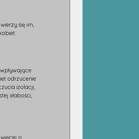
wierzy się im, 
obiet.
 wpływające 
iet odrzucenie 
cia izolacji, 
tej słabości, 
więcej o 