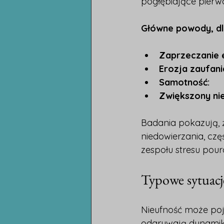
pogłębiające pierwo
Główne powody, dla
Zaprzeczanie
Erozja zaufani
Samotność:
Zwiększony nie
Badania pokazują, 
niedowierzania, cz
zespołu stresu pour
Typowe sytuacje
Nieufność może poja
odgrywają dynamika