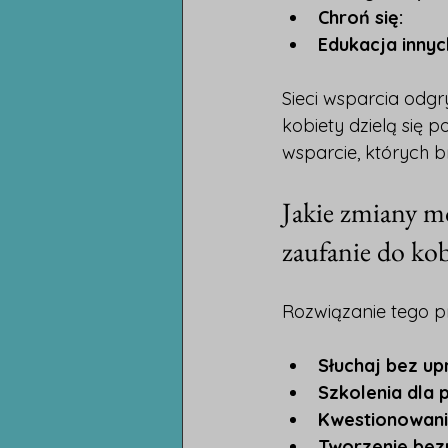
Chroń się:
Edukacja innyc
Sieci wsparcia odgr
kobiety dzielą się 
wsparcie, których b
Jakie zmiany m
zaufanie do kob
Rozwiązanie tego 
Słuchaj bez up
Szkolenia dla 
Kwestionowani
Tworzenie bez