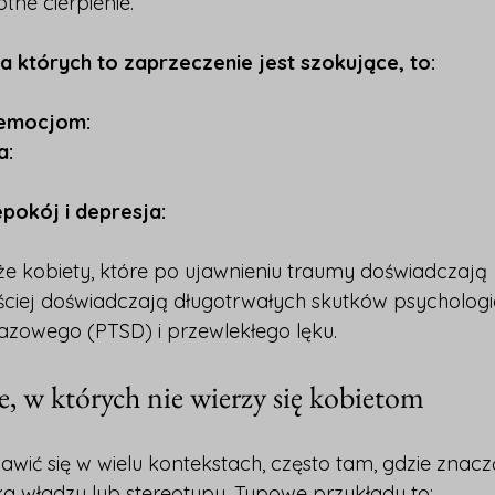
tne cierpienie.
 których to zaprzeczenie jest szokujące, to:
 emocjom:
a:
pokój i depresja:
że kobiety, które po ujawnieniu traumy doświadczają 
ęściej doświadczają długotrwałych skutków psycholog
azowego (PTSD) i przewlekłego lęku.
, w których nie wierzy się kobietom
wić się w wielu kontekstach, często tam, gdzie znacz
 władzy lub stereotypy. Typowe przykłady to: