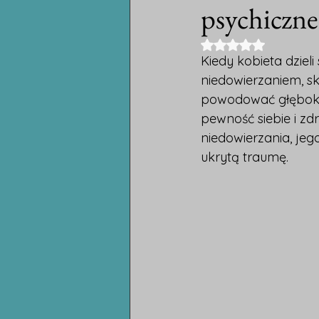
psychiczne
Oceniono na NaN 
Kiedy kobieta dzieli
niedowierzaniem, sk
powodować głębokie
pewność siebie i zd
niedowierzania, jeg
ukrytą traumę.