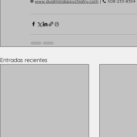
🌐
www.dualmindspsychiatry.com
| 📞 508-233-8354 
Entradas recientes