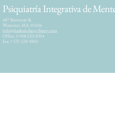
Psiquiatría Integrativa de Ment
487 Burncoat St.
Worcester, MA. 01606
info@dualmindspsychiatry.com
Office: 1-508-233-8354
Fax:
1-531-228-4860