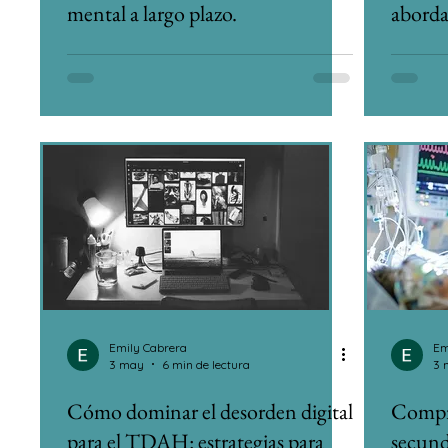
mental a largo plazo.
aborda
entre l
Emily Cabrera
Em
3 may
6 min de lectura
3 
Cómo dominar el desorden digital
Compre
para el TDAH: estrategias para
secunda