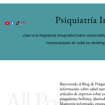
Psiquiatría 
¿Qué es la Psiquiatría Integrativa?
Sobre nosotros
Ho
Conversaciones de radio en vivo
Preg
Bienvenido al Blog de Psiqui
All Posts
información sobre salud ment
artículos de expertos sobre e
psiquiátrica holística, diseñ
Mantente informado, empoder