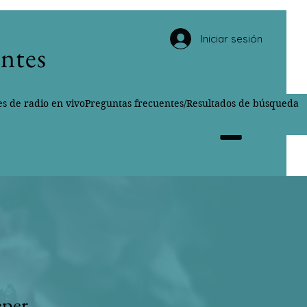
Iniciar sesión
entes
s de radio en vivo
Preguntas frecuentes/Resultados de búsqueda
eper