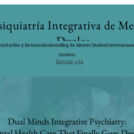
siquiatría Integrativa de M
Duales
nos
Tarifas y facturación
About
Blog de Mentes Duales
Conversacione
Services
Solicitar cita
Dual Minds Integrative Psychiatry:
tal Health Care That Finally Goes De