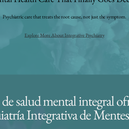
Psychiatric care that treats the root cause,
not just the symptom​.
Explore More About Integrative Psychiatry
 de salud mental integral of
iatría Integrativa de Mente