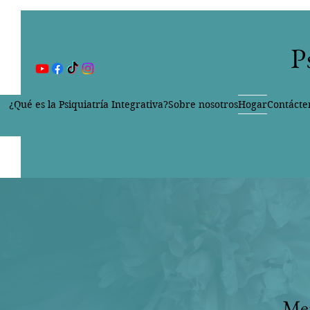
P
¿Qué es la Psiquiatría Integrativa?
Sobre nosotros
Hogar
Contácte
Men