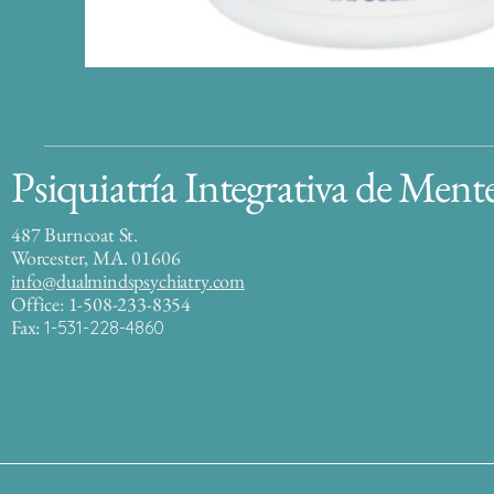
Psiquiatría Integrativa de Ment
487 Burncoat St.
Worcester, MA. 01606
info@dualmindspsychiatry.com
Office: 1-508-233-8354
Fax:
1-531-228-4860