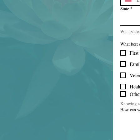
State
*
What state 
What best 
Firs
Fami
Veter
Heal
Othe
Knowing a 
How can w