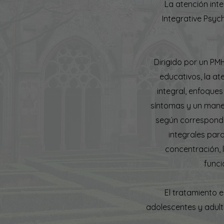
La atención int
Integrative Psyc
Dirigido por un PM
educativos, la at
integral, enfoques
síntomas y un mane
según correspond
integrales par
concentración, 
funci
El tratamiento 
adolescentes y adult