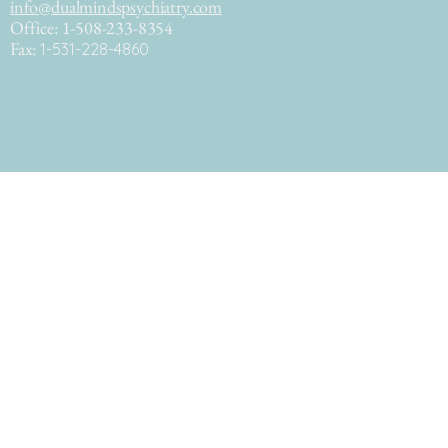
info@dualmindspsychiatry.com
Office: 1-508-233-8354
Fax:
1-531-228-4860