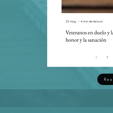
25 may
4 min de lectura
Veteranos en duelo y l
honor y la sanación
Memorial Day hits differ
line of duty or to suicide
1
grieve it all. And please, s
Rea