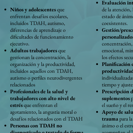
Evaluación int
Niños y adolescentes
que
de la atención, 
enfrentan desafíos escolares,
estado de ánimo
incluidos TDAH, autismo,
coexistentes.
diferencias de aprendizaje o
Gestión/presc
dificultades de funcionamiento
personalizado
ejecutivo.
concentración, 
Adultos trabajadores
que
emocional, mi
gestionan la concentración, la
los efectos sec
organización y la productividad,
Planificación d
incluidos aquellos con TDAH,
productivida
autismo o perfiles neurodivergentes
individualizadas
relacionados
tiempo y ajuste
Profesionales de la salud y
Prescripción d
trabajadores con alto nivel de
suplementos
p
estrés
que enfrentan el
el sueño y el r
agotamiento, la angustia moral o
Apoyo de salu
desafíos relacionados con el TDAH
trauma
para la
Personas con TDAH no
ánimo o el est
diagnosticado o tratado de forma
acompañan a