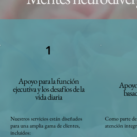
1
Apoyo para la función
Apoyo 
ejecutiva y los desafíos de la
basa
vida diaria
Nuestros servicios están diseñados
Como parte de
para una amplia gama de clientes,
atención integr
incluidos: