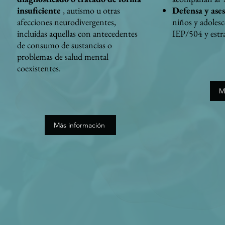
insuficiente
, autismo u otras
Defensa y ase
afecciones neurodivergentes,
niños y adolesc
incluidas aquellas con antecedentes
IEP/504 y estra
de consumo de sustancias o
problemas de salud mental
coexistentes.
M
Más información