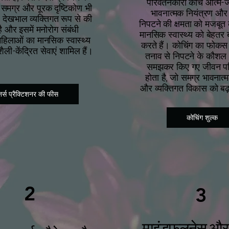
परिवर्तनकारी कोच आत्म-
मग्र और पूरक दृष्टिकोण भी
भावनात्मक नियंत्रण और
। देखभाल व्यक्तिगत रूप से की
निपटने की क्षमता को मजबू
ै और इसमें मनोरोग संबंधी
मानसिक स्वास्थ्य को बेहतर ब
हिलाओं का मानसिक स्वास्थ्य
करते हैं। कोचिंग का फोकस
ी-केंद्रित सेवाएं शामिल हैं।
तनाव से निपटने के कौश
समझकर किए गए जीवन परि
होता है, जो समग्र भावनात
और व्यक्तिगत विकास को बढ़ा
नर्स प्रैक्टिशनर की फीस
कोचिंग शुल्क
2
3
माइंडफुलनेस और