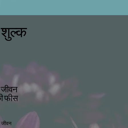
 शुल्क
 जीवन
की फीस
र जीवन