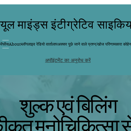
्यूल माइंड्स इंटीग्रेटिव साइकिय
ें
फीस
About
ब्लॉग
लाइव रेडियो वार्तालाप
अक्सर पूछे जाने वाले प्रश्न/खोज परिणाम
कारा कोहे
अपॉइंटमेंट का अनुरोध करें
शुल्क एवं बिलिंग
ीकृत मनोचिकित्सा से