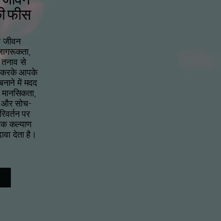
की फीस
र जीवन
जागरूकता,
 तनाव से
त करके आपके
नाने में मदद
स मानसिकता,
ल और सोच-
िवर्तन पर
्मक कल्याण
ावा देता है।