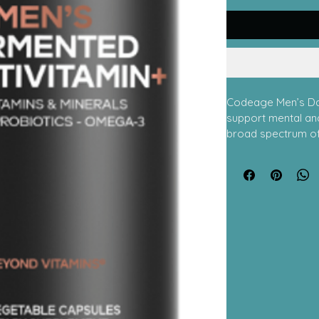
Codeage Men’s Dail
support mental and
broad spectrum of 
nutrients. Key nutri
D3, magnesium, zin
neurotransmitter ac
system health, all
balance, cognitive c
CoQ10 and omega-3
and brain health.
such as reishi and
to support stress a
formula is design
focus, and overall 