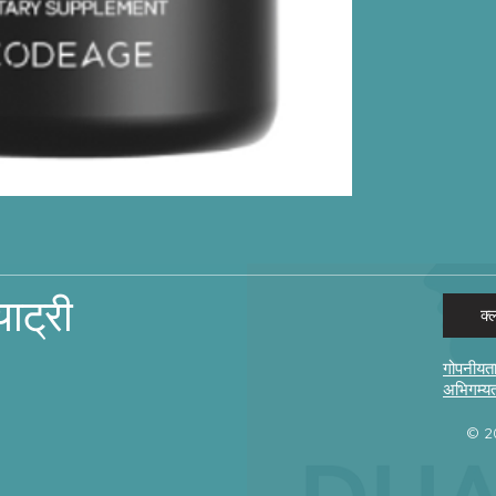
याट्री
क्
गोपनीयता
अभिगम्य
© 20