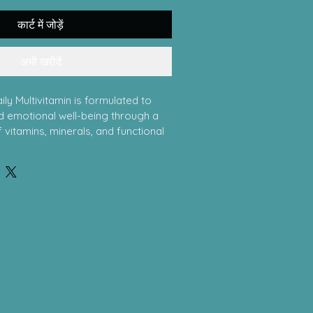
कार्ट में जोड़ें
अभी खरीदें
y Multivitamin is formulated to 
 emotional well-being through a 
vitamins, minerals, and functional 
ents such as B6, B12, folate, vitamin 
c, and iron support 
tivity, brain function, and nervous 
 of which are important for mood 
larity, and stress resilience. 
s further support cellular energy 
 Fermented herbs and mushrooms 
 cordyceps are traditionally used 
daptation and mental vitality. This 
ed to promote emotional balance, 
cognitive wellness.