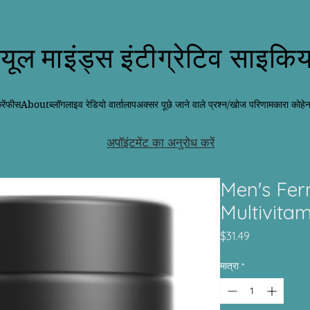
्यूल माइंड्स इंटीग्रेटिव साइकिय
ें
फीस
About
ब्लॉग
लाइव रेडियो वार्तालाप
अक्सर पूछे जाने वाले प्रश्न/खोज परिणाम
कारा कोहे
अपॉइंटमेंट का अनुरोध करें
Men's Fe
Multivitam
मूल्य
$31.49
मात्रा
*