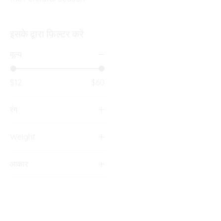
इसके द्वारा फ़िल्टर करें
मूल्य
$12
$60
रंग
Weight
8 oz. material
आकार
Adult Large
Adult Medium
Adult Small