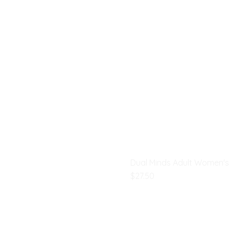
Dual Minds Adult Women's G
मूल्य
$27.50