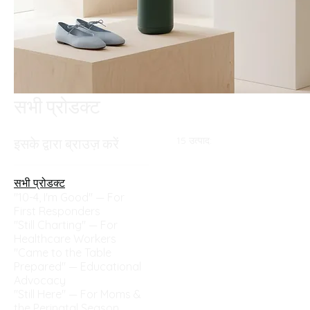
सभी प्रोडक्ट
15 उत्पाद:
इसके द्वारा ब्राउज़ करें
सभी प्रोडक्ट
"10-4, I'm Good" — For
First Responders
"Still Charting" — For
Healthcare Workers
"Came to the Table
Prepared" — Educational
Advocacy
"Still Here" — For Moms &
the Perinatal Season