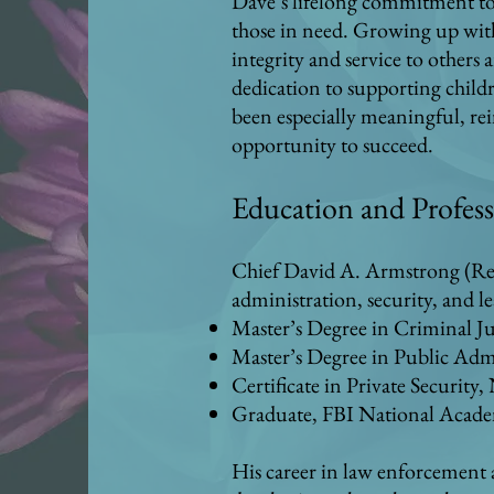
Dave’s lifelong commitment to 
those in need. Growing up with 
integrity and service to others 
dedication to supporting childr
been especially meaningful, rei
opportunity to succeed.
Education and Profess
Chief David A. Armstrong (Ret.
administration, security, and le
Master’s Degree in Criminal J
Master’s Degree in Public Admi
Certificate in Private Security
Graduate, FBI National Academy
His career in law enforcement