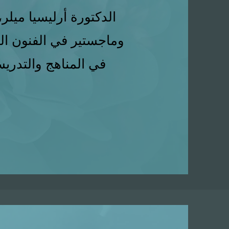
الدكتورة أرليسيا ميلر
وماجستير في الفنون الج
في المناهج والتدري
ا