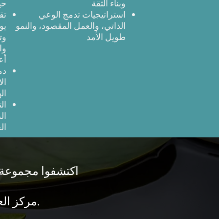
وبناء الثقة
حي
استراتيجيات تدمج الوعي
تق
الذاتي، والعمل المقصود، والنمو
يو
طويل الأمد
وت
وا
أع
دم
ال
ال
ال
ال
ال
اكتشفوا مجموعة خ
مركز العقل المزدوج للطب النفسي التكاملي. تعرف على منهجنا.