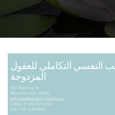
ب النفسي التكاملي للعقول
المزدوجة
487 Burncoat St.
Worcester, MA. 01606
info@dualmindspsychiatry.com
Office: 1-508-233-8354
Fax:
1-531-228-4860