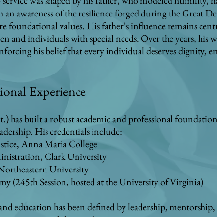
service was shaped by his father, who modeled humility, 
an awareness of the resilience forged during the Great Dep
are foundational values. His father’s influence remains centr
en and individuals with special needs. Over the years, his w
nforcing his belief that every individual deserves dignity,
ional Experience
) has built a robust academic and professional foundation 
adership. His credentials include:
ustice, Anna Maria College
nistration, Clark University
, Northeastern University
 (245th Session, hosted at the University of Virginia)
 and education has been defined by leadership, mentorship