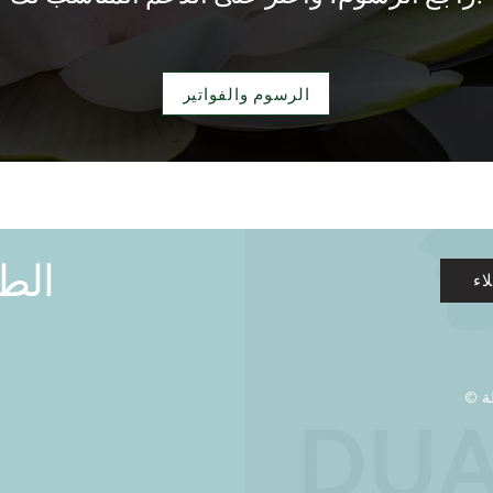
الرسوم والفواتير
الط
اء