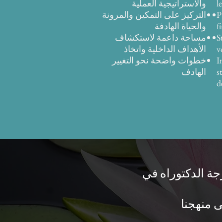
l
والاستراتيجية العملية
P
التركيز على التمكين والمرونة
f
والحياة الهادفة
S
مساحة داعمة لاستكشاف
v
الأهداف الداخلية واتخاذ
I
خطوات واضحة نحو التغيير
s
الهادف
d
جة الدكتوراه في