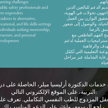
اتهم.
earning challenges
ديم الدعم للبالغين الذين
ublic safety professionals and
اجهون تحولات في الهوية،
irst responders
حقيق التوازن بين العمل
tudents in alternative,
لحياة، والوصول إلى شعور
ocational, and life skills settings
مق بالرضا.
ndividuals seeking mentorship,
ج الفهم العاطفي مع
tructure, and personal
استراتيجيات العملية لدعم
evelopment
هدف والرفاهية
توعية التعليمية التي تُكمّل
رعاية الشاملة عبر مراحل
حياة
دمات الدكتورة أرليسيا ميلر، الحاصلة على در
التربية، على الموقع الإلكتروني التالي:
راجع الرسوم، واعثر على الدعم المناسب لك.