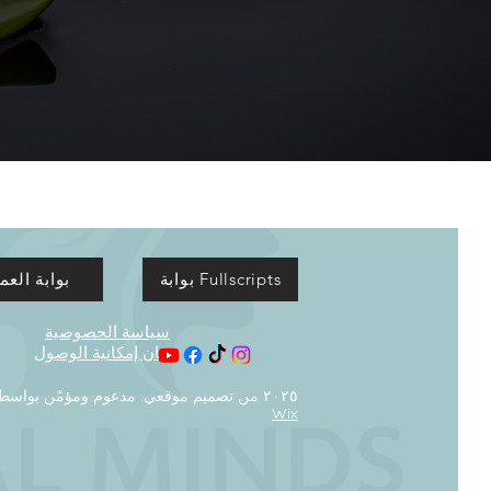
بوابة Fullscripts
بوابة العمل
سياسة الخصوصية
بيان إمكانية الوصول
© ٢٠٢٥ من تصميم موقعي. مدعوم ومؤمّن بواسطة
Wix