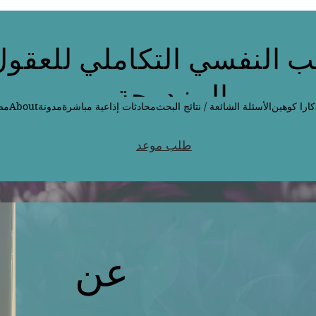
 النفسي التكاملي للعقول
المزدوجة
كارا كوهين
الأسئلة الشائعة / نتائج البحث
محادثات إذاعية مباشرة
مدونة
About
مص
طلب موعد
عن