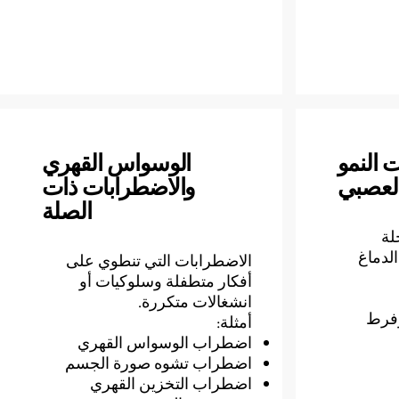
 النمو
الوسواس القهري
لعصبي
والاضطرابات ذات
الصلة
لة
الدماغ
الاضطرابات التي تنطوي على
أفكار متطفلة وسلوكيات أو
انشغالات متكررة.
وفرط
أمثلة:
اضطراب الوسواس القهري
اضطراب تشوه صورة الجسم
اضطراب التخزين القهري