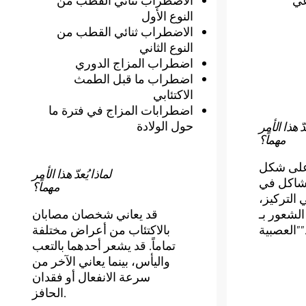
عي
الاضطراب ثنائي القطب من
النوع الأول
الاضطراب ثنائي القطب من
النوع الثاني
اضطراب المزاج الدوري
اضطراب ما قبل الطمث
الاكتئابي
اضطرابات المزاج في فترة ما
حول الولادة
دّ هذا الأمر
مهماً؟
على شكل
لماذا يُعدّ هذا الأمر
شاكل في
مهماً؟
 التركيز،
لشعور بـ
قد يعاني شخصان مصابان
لعصبية".
بالاكتئاب من أعراض مختلفة
تماماً. قد يشعر أحدهما بالتعب
واليأس، بينما يعاني الآخر من
سرعة الانفعال أو فقدان
الحافز.