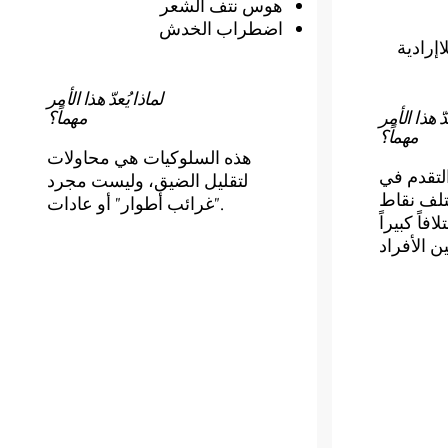
هوس نتف الشعر
اضطراب الخدش
إرادية
لماذا يُعدّ هذا الأمر
دّ هذا الأمر
مهماً؟
مهماً؟
هذه السلوكيات هي محاولات
التقدم في
لتقليل الضيق، وليست مجرد
تلف نقاط
"غرائب أطوار" أو عادات.
فاً كبيراً