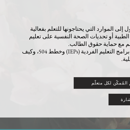
لى الموارد التي يحتاجونها للتعلم بفعالية
الطبية أو تحديات الصحة النفسية على تعليم
م مع حماية حقوق الطالب.
تشرح هذه الصفحة أنواع الدعم الأكاديمي المتاح، بما في ذلك برامج التعليم الفردية (IEPs) وخطط 504، وكيف
ية.
لمُمكّن لكل متعلّم
شارة