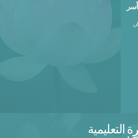
أسر
ان
 التعليمية