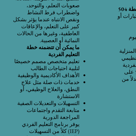
صعوبات التعلم، والتوحد،
 504
واضطراب فرط النشاط
ارات أو
ونقص الانتباه عندما يؤثر بشكل
كبير على التعلم، والإعاقات
العاطفية، وغيرها من الحالات
يوم
النمائية أو العصبية.
ما يمكن أن تتضمنه خطة
لمنزلية
التعليم الفردية
تنظيمي
تعليم متخصص مصمم خصيصًا
فردية
لتلبية احتياجات الطالب
(IEP)، تركز خطة 504 على
الأهداف الأكاديمية والوظيفية
لاً من
خدمات ذات صلة مثل علاج
النطق، والعلاج الوظيفي، أو
الاستشارة
التسهيلات والتعديلات الصفية
متابعة التقدم واجتماعات
المراجعة الدورية
يوفر برنامج التعليم الفردي
(IEP) كلاً من التسهيلات