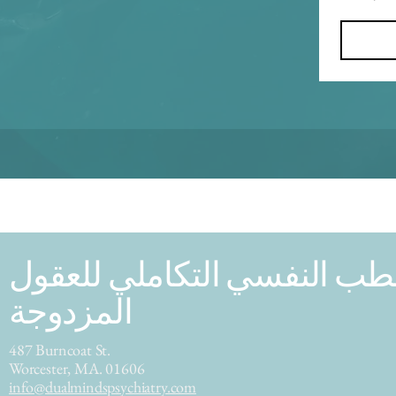
طب النفسي التكاملي للعقول
المزدوجة
487 Burncoat St.
Worcester, MA. 01606
info@dualmindspsychiatry.com