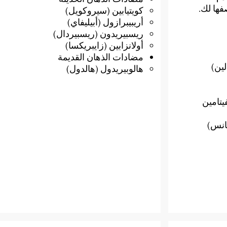
فها لك.
كويتيابين (سيروكويل)
أريبيبرازول (أبيليفاي)
ريسبيريدون (ريسبيردال)
أولانزابين (زايبريكسا)
مضادات الذهان القديمة
لين)
هالوبيريدول (هالدول)
يتامين
انس)