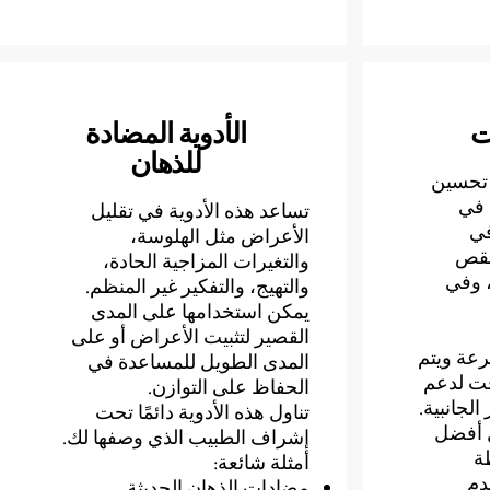
ت
الأدوية المضادة
للذهان
 تحسين
م في
تساعد هذه الأدوية في تقليل
في
الأعراض مثل الهلوسة،
نقص
والتغيرات المزاجية الحادة،
، وفي
والتهيج، والتفكير غير المنظم.
يمكن استخدامها على المدى
القصير لتثبيت الأعراض أو على
عة ويتم
المدى الطويل للمساعدة في
وقت لدعم
الحفاظ على التوازن.
الجانبية.
تناول هذه الأدوية دائمًا تحت
ل أفضل
إشراف الطبيب الذي وصفها لك.
ة
أمثلة شائعة:
دم
مضادات الذهان الحديثة