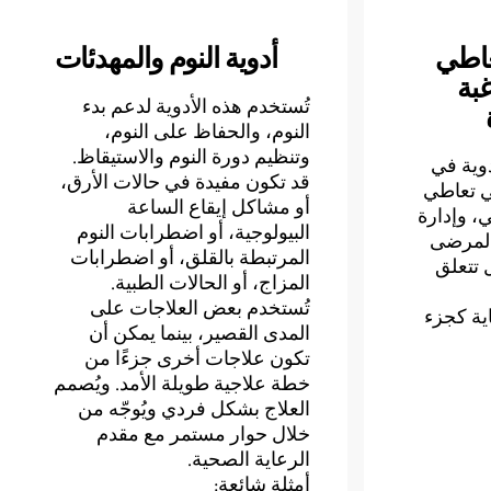
تعاطي
أدوية النوم والمهدئات
غبة
تُستخدم هذه الأدوية لدعم بدء
النوم، والحفاظ على النوم،
وتنظيم دورة النوم والاستيقاظ.
دوية في
قد تكون مفيدة في حالات الأرق،
ي تعاطي
أو مشاكل إيقاع الساعة
، وإدارة
البيولوجية، أو اضطرابات النوم
المرضى
المرتبطة بالقلق، أو اضطرابات
 تتعلق
المزاج، أو الحالات الطبية.
تُستخدم بعض العلاجات على
اية كجزء
المدى القصير، بينما يمكن أن
تكون علاجات أخرى جزءًا من
خطة علاجية طويلة الأمد. ويُصمم
العلاج بشكل فردي ويُوجّه من
خلال حوار مستمر مع مقدم
الرعاية الصحية.
أمثلة شائعة: