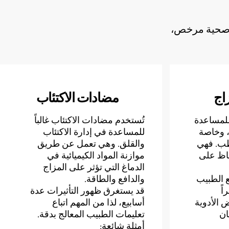
 صحية مرخص،
زاج
مضادات الاكتئاب
للمساعدة
تُستخدم مضادات الاكتئاب غالباً
، وخاصة
للمساعدة في إدارة الاكتئاب
طب. فهي
والقلق. وهي تعمل عن طريق
فاظ على
موازنة المواد الكيميائية في
الدماغ التي تؤثر على المزاج
ع الطبيب
والدافع والطاقة.
اً
قد يستغرق ظهور التأثيرات عدة
 الأدوية
أسابيع، لذا من المهم اتباع
ان
تعليمات الطبيب المعالج بدقة.
أمثلة شائعة: