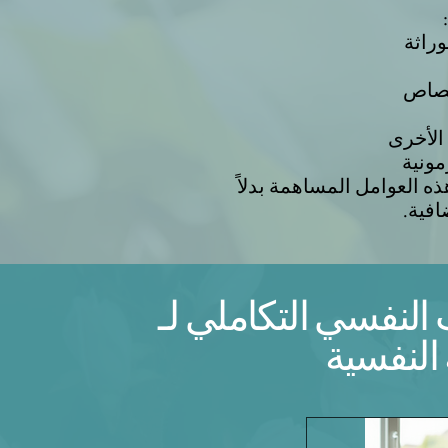
وراثة
متصاص
 الأخرى
مونية
 العوامل المساهمة بدلاً
افية.
لنفسي التكاملي لـ
النفسية